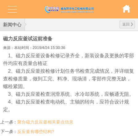
新闻中心
返回
磁力反应釜试运前准备
来源：本站
时间：2019/4/24 15:30:36
1、
磁力反应釜
设备检修记录齐全，新装设备及更换的零部
件均应有质量合格证
2、
磁力反应釜
按检修计划任务书检查完成情况，并详细复
查检修质量，做到工完、料净、现场清，零部件完整无缺，
螺栓紧固。
3、
磁力反应釜
检查润滑系统、水冷却系统，应畅通无阻。
4、
磁力反应釜
检查电动机、主轴的转向，应符合设计规
定。
上一条
：
聚合磁力反应釜相关要点信息
下一条
：
反应釜有哪些结构?