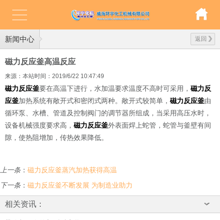
新闻中心
返回
磁力反应釜高温反应
来源：本站
时间：2019/6/22 10:47:49
磁力反应釜
要在高温下进行，水加温要求温度不高时可采用，
磁力反
应釜
加热系统有敞开式和密闭式两种。敞开式较简单，
磁力反应釜
由
循环泵、水槽、管道及控制阀门的调节器所组成，当采用高压水时，
设备机械强度要求高，
磁力反应釜
外表面焊上蛇管，蛇管与釜壁有间
隙，使热阻增加，传热效果降低。
上一条
：
磁力反应釜蒸汽加热获得高温
下一条
：
磁力反应釜不断发展 为制造业助力
相关资讯：