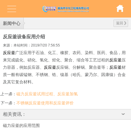
新闻中心
返回
反应釜设备应用介绍
来源：本站
时间：2019/7/20 7:56:55
反应釜
广泛应用于石油、化工、橡胶、农药、染料、医药、食品，用
来完成硫化、硝化、氢化、烃化、聚合、缩合等工艺过程的
反应釜
压
力容器，例如反应器、
反应釜
反应锅、分解锅、聚合釜等；
反应釜
材
质一般有碳锰钢、不锈钢、锆、镍基（哈氏、蒙乃尔、因康镍）合金
及其它复合材料。
上一条
：
磁力反应釜试用过程、反应釜加氢
下一条
：
不锈钢反应釜使用和反应釜评价
相关资讯：
磁力应釜的应用范围