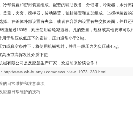
，冷却装置和密封装置组成。配套的辅助设备：分馏塔，冷凝器，水分离
，釜盖，夹套，搅拌器，传动装置，轴封装置和支架组成。当搅拌装置的
选择。在釜体外部设置有夹套，或者在容器内设置有热交换表面，并且还
果转速超过160转，则应使用齿轮减速器。孔的数量，规格或其他要求可
常用于常压或低压下的密封，压力通常小于2 kg。
等压力或真空条件下，将使用机械密封，并且一般压力为负压或4 kg。
将在高压或高挥发性介质下使
机械有限公司是反应釜生产厂家，欢迎前来洽谈合作！
：
http://www.wh-huanyu.com/news_view_1973_230.html
釜的日常维护和注意事项
反应釜日常维护的技巧