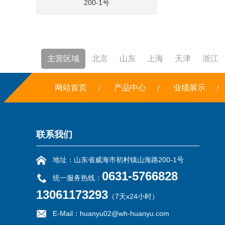
200-1号
主营区域
北京
山东
上海
天津
浙江
焚烧炉
网站首页
铣边机
干冰
产品中心
露点仪
三恒系统
业绩展示
联系我们
地址：山东省威海市初村镇山海路200-1号
0631-5766828
统一服务热线：
13061173293
（7天x24小时）
E-Mail：huanyu02@wh-huanyu.com