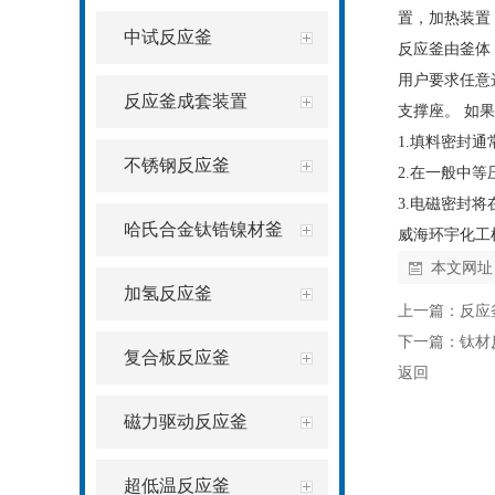
置，加热装置
中试反应釜
反应釜由釜体
用户要求任意
反应釜成套装置
支撑座。 如
1.填料密封通
不锈钢反应釜
2.在一般中
3.电磁密封
哈氏合金钛锆镍材釜
威海环宇化工
本文网址
加氢反应釜
上一篇：
反应
下一篇：
钛材
复合板反应釜
返回
磁力驱动反应釜
超低温反应釜