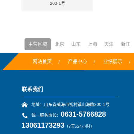
200-1号
主营区域
北京
山东
上海
天津
浙江
网站首页
产品中心
业绩展示
焚烧炉
铣边机
干冰
露点仪
三恒系统
联系我们
地址：山东省威海市初村镇山海路200-1号
0631-5766828
统一服务热线：
13061173293
（7天x24小时）