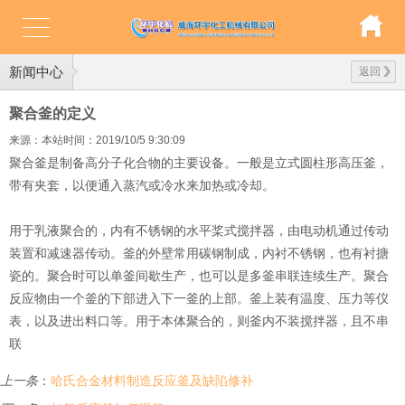
新闻中心
返回
聚合釜的定义
来源：本站
时间：2019/10/5 9:30:09
聚合釜是制备高分子化合物的主要设备。一般是立式圆柱形高压釜，
带有夹套，以便通入蒸汽或冷水来加热或冷却。
用于乳液聚合的，内有不锈钢的水平桨式搅拌器，由电动机通过传动
装置和减速器传动。釜的外壁常用碳钢制成，内衬不锈钢，也有衬搪
瓷的。聚合时可以单釜间歇生产，也可以是多釜串联连续生产。聚合
反应物由一个釜的下部进入下一釜的上部。釜上装有温度、压力等仪
表，以及进出料口等。用于本体聚合的，则釜内不装搅拌器，且不串
联
上一条
：
哈氏合金材料制造反应釜及缺陷修补